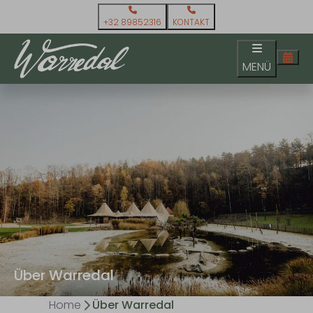
+32 89852316
KONTAKT
MENÜ
Über Warredal
Home
Über Warredal