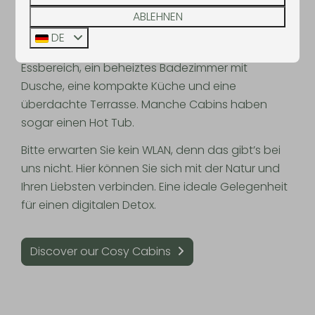
scheinen klein zu sein, aber sind in Wirklichkeit
ABLEHNEN
überraschend komfortabel. Jedes
DE
Ferienhäuschen verfügt über einen Sitz- und
Essbereich, ein beheiztes Badezimmer mit
Dusche, eine kompakte Küche und eine
überdachte Terrasse. Manche Cabins haben
sogar einen Hot Tub.
Bitte erwarten Sie kein WLAN, denn das gibt’s bei
uns nicht. Hier können Sie sich mit der Natur und
Ihren Liebsten verbinden. Eine ideale Gelegenheit
für einen digitalen Detox.
Discover our Cosy Cabins