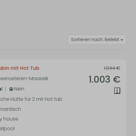
Sortieren nach: Beliebt
bin mit Hot Tub
1.044 €
1.003 €
 Neeroeteren-Maaseik
1
Nein
he Hütte für 2 mit Hot tub
mantisch
ny house
rlpool