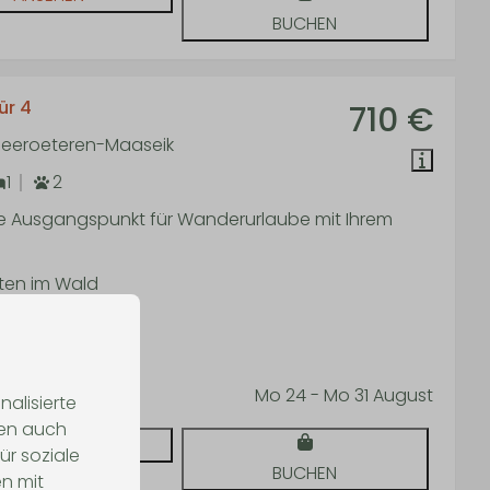
BUCHEN
ür 4
710 €
 Neeroeteren-Maaseik
1
2
le Ausgangspunkt für Wanderurlaube mit Ihrem
tten im Wald
mantisch
mfort
Mo 24 - Mo 31 August
alisierte
len auch
ANSEHEN
ür soziale
BUCHEN
n mit