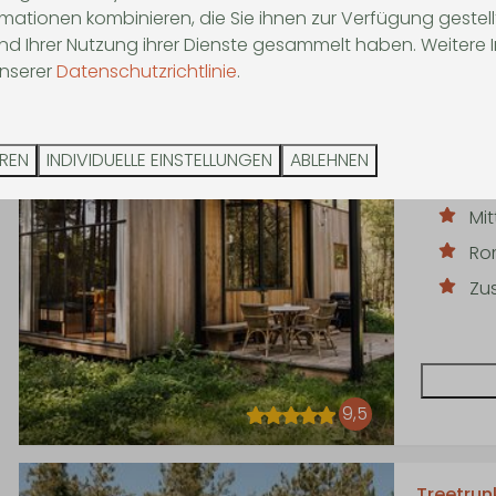
mationen kombinieren, die Sie ihnen zur Verfügung gestel
und Ihrer Nutzung ihrer Dienste gesammelt haben. Weitere
Classic f
unserer
Datenschutzrichtlinie
.
Belgien,
5
EREN
INDIVIDUELLE EINSTELLUNGEN
ABLEHNEN
Ideal für
Mi
Ro
Zu
9,5
Treetrun