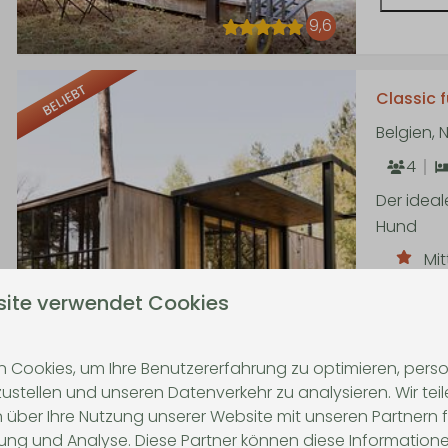
9,6
BELIEBT
Classic f
Belgien,
4
Der idea
Hund
Mi
Ro
site verwendet Cookies
Ko
 Cookies, um Ihre Benutzererfahrung zu optimieren, person
zustellen und unseren Datenverkehr zu analysieren. Wir tei
 über Ihre Nutzung unserer Website mit unseren Partnern f
9,3
ng und Analyse. Diese Partner können diese Informatione