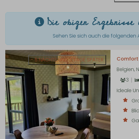
Die obigen Ergebnisse e
Sehen Sie sich auch die folgenden A
Comfort 
- 5 NÄCHTE UND 3 TAGE SPÄTER
Belgien,
3
Ideale Un
Gr
Bl
Gas