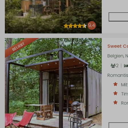
9,4
BELIEBT
Sweet C
Belgien,
2
Romantis
Mi
Ti
Ro