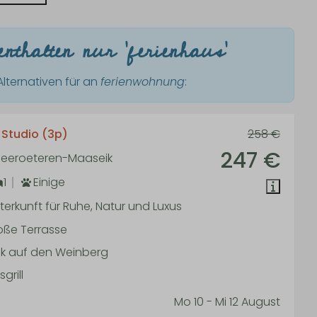
nthalten nur 'ferienhaus'
lternativen für an
ferienwohnung
:
Studio (3p)
258 €
247 €
 Neeroeteren-Maaseik
1
Einige
terkunft für Ruhe, Natur und Luxus
oße Terrasse
ick auf den Weinberg
grill
Mo 10 - Mi 12 August