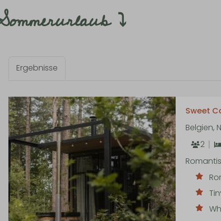
 Sommerurlaub ⤵
Ergebnisse
Sweet Ca
Belgien,
2
Romantisc
Ro
Ti
Whi