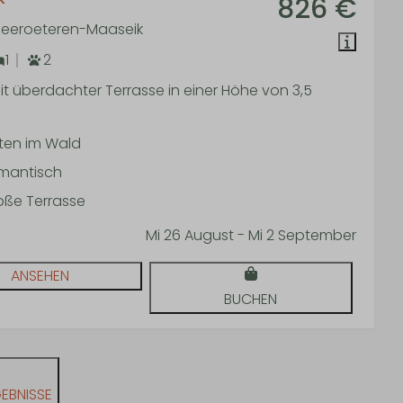
826 €
 Neeroeteren-Maaseik
1
2
t überdachter Terrasse in einer Höhe von 3,5
tten im Wald
mantisch
oße Terrasse
Mi 26 August - Mi 2 September
ANSEHEN
BUCHEN
EBNISSE