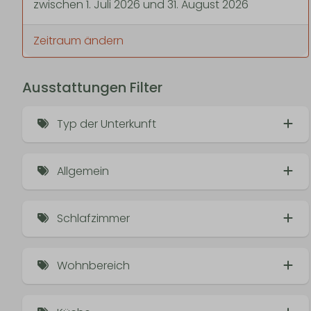
zwischen 1. Juli 2026 und 31. August 2026
Zeitraum ändern
Ausstattungen Filter
Typ der Unterkunft
Appartement/Studio
Allgemein
Cosy Cabin (8)
Blick auf den Weinberg
Cosy House
Schlafzimmer
Hund (4)
Doppelbett (8)
Erdgeschoss
Wohnbereich
Einzelbett (4)
Erster Stock
Kaminofen (8)
Zweiter Stock