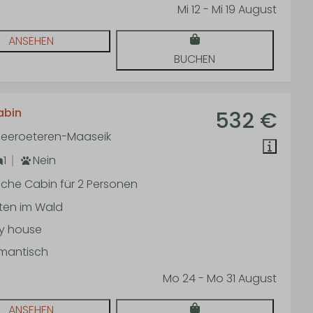
Mi 12 - Mi 19 August
ANSEHEN
BUCHEN
abin
532 €
 Neeroeteren-Maaseik
1
Nein
che Cabin für 2 Personen
tten im Wald
ny house
mantisch
Mo 24 - Mo 31 August
ANSEHEN