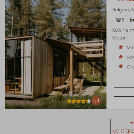
Belgien,
5
Kabine mi
Metern
Mi
Ro
Gr
9,4
MEHR ERG