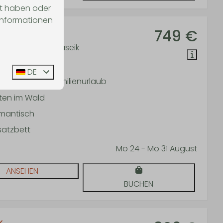
lt haben oder
 Informationen
ür 5
749 €
 Neeroeteren-Maaseik
1
2
DE
 einen aktiven Familienurlaub
tten im Wald
mantisch
satzbett
Mo 24 - Mo 31 August
ANSEHEN
BUCHEN
k