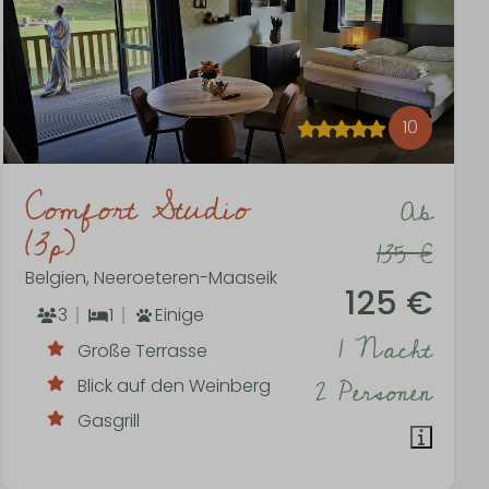
10
Comfort Studio
Ab
(3p)
135 €
Belgien, Neeroeteren-Maaseik
125 €
3
1
Einige
1 Nacht
Große Terrasse
2 Personen
Blick auf den Weinberg
Gasgrill