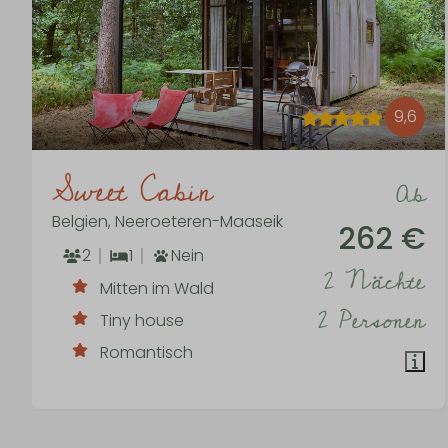
9,6
Sweet Cabin
Ab
Belgien, Neeroeteren-Maaseik
262 €
2
1
Nein
2 Nächte
Mitten im Wald
2 Personen
Tiny house
Romantisch