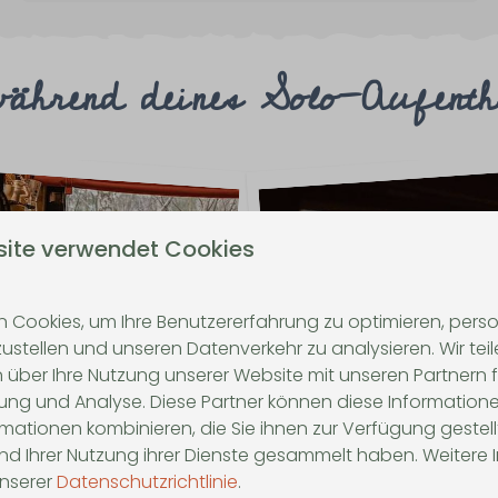
ährend deines Solo-Aufentha
site verwendet Cookies
 Cookies, um Ihre Benutzererfahrung zu optimieren, person
zustellen und unseren Datenverkehr zu analysieren. Wir tei
Machen Sie 
 über Ihre Nutzung unserer Website mit unseren Partnern f
chen Sie mit
ng und Analyse. Diese Partner können diese Informatione
em Glas Wein
Spazierga
mationen kombinieren, die Sie ihnen zur Verfügung gestel
und Ihrer Nutzung ihrer Dienste gesammelt haben. Weitere
en Sie ein gutes Glas
al-Wein, während Sie
Entdecken Sie die r
unserer
Datenschutzrichtlinie
.