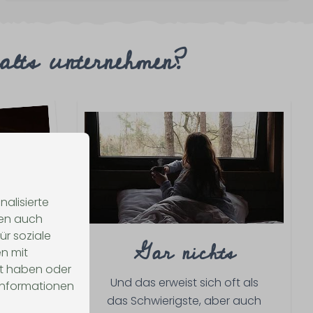
lts unternehmen?
alisierte
len auch
einen
ür soziale
Gar nichts
n mit
ng
lt haben oder
Und das erweist sich oft als
 Informationen
uhigen
das Schwierigste, aber auch