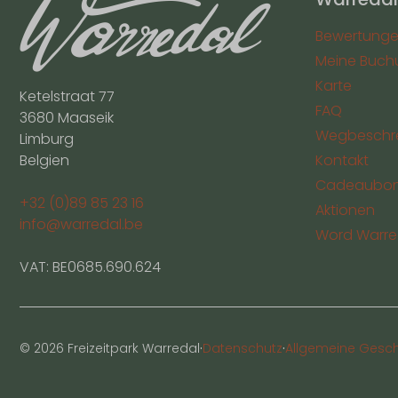
Bewertung
Meine Buch
Karte
Ketelstraat 77
FAQ
3680 Maaseik
Wegbeschr
Limburg
Belgien
Kontakt
Cadeaubo
+32 (0)89 85 23 16
Aktionen
info@warredal.be
Word Warred
VAT: BE0685.690.624
·
·
© 2026 Freizeitpark Warredal
Datenschutz
Allgemeine Gesc