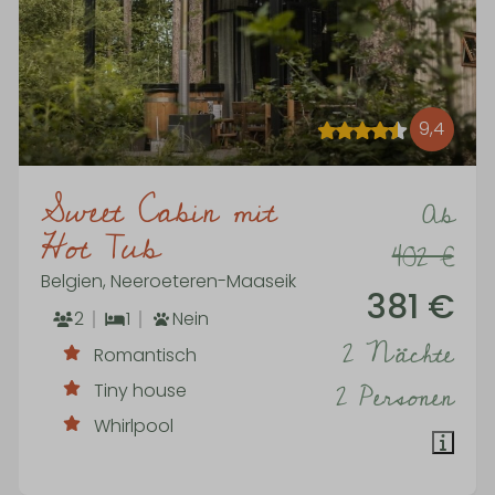
9,4
Sweet Cabin mit
Ab
Hot Tub
402 €
Belgien, Neeroeteren-Maaseik
381 €
2
1
Nein
2 Nächte
Romantisch
2 Personen
Tiny house
Whirlpool