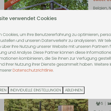
BELIEBT
Belgien,
2
site verwendet Cookies
Romantis
Mi
 Cookies, um Ihre Benutzererfahrung zu optimieren, person
zustellen und unseren Datenverkehr zu analysieren. Wir tei
Ti
 über Ihre Nutzung unserer Website mit unseren Partnern f
Ro
ng und Analyse. Diese Partner können diese Informatione
mationen kombinieren, die Sie ihnen zur Verfügung gestel
und Ihrer Nutzung ihrer Dienste gesammelt haben. Weitere
9,6
unserer
Datenschutzrichtlinie
.
BELIEBT
Wasserca
EREN
INDIVIDUELLE EINSTELLUNGEN
ABLEHNEN
Belgien,
5