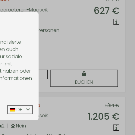
627 €
 Neeroeteren-Maaseik
1
Nein
che Cabin für 2 Personen
tten im Wald
alisierte
len auch
ny house
ür soziale
mantisch
n mit
lt haben oder
ANSEHEN
 Informationen
BUCHEN
bin mit Hot Tub
1.314 €
DE
1.205 €
 Neeroeteren-Maaseik
2
Nein