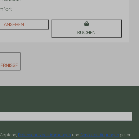
mfort
ANSEHEN
BUCHEN
EBNISSE
reCaptcha,
Datenschutzbestimmungen
und
Servicebedingungen
gelten.