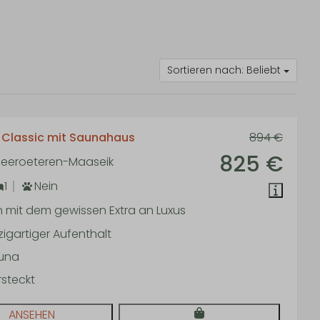
Sortieren nach: Beliebt
Classic mit Saunahaus
894 €
825 €
 Neeroeteren-Maaseik
1
Nein
 mit dem gewissen Extra an Luxus
zigartiger Aufenthalt
una
rsteckt
ANSEHEN