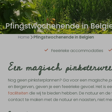
Pfingstwochenende in Belgi
Home
Pfingstwochenende in Belgien
Feeërieke accommodaties
Een magisch pinksterwee
Nog geen pinksterplannen? Ga voor een magische
p
en Bergerven, geven je een feeërieke gevoel. Het is e
faciliteiten
die wij te bieden hebben. De natuur en de 
contact te maken met de natuur en naasten, niet met 