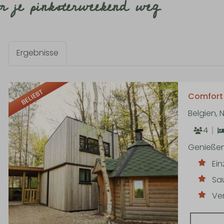
or je pinksterweekend weg
Ergebnisse
BELIEBT
Comfort 
Belgien,
4
Genießen
Ein
Sa
Ve