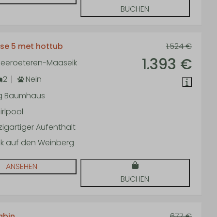
BUCHEN
se 5 met hottub
1.524 €
1.393 €
 Neeroeteren-Maaseik
2
Nein
g Baumhaus
rlpool
zigartiger Aufenthalt
ick auf den Weinberg
ANSEHEN
BUCHEN
abin
677 €