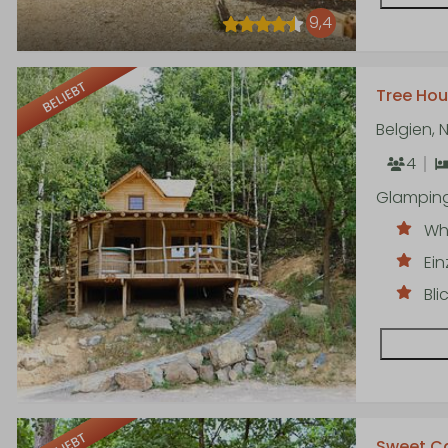
9,4
BELIEBT
Tree Hou
Belgien,
4
Glampin
Whi
Ein
Bl
Sweet C