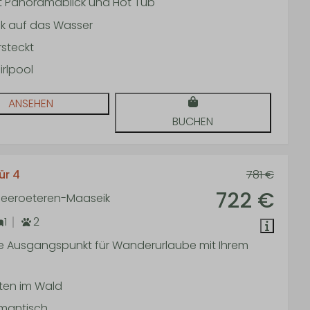
t Panoramablick und Hot Tub
ck auf das Wasser
rsteckt
rlpool
ANSEHEN
BUCHEN
ür 4
781 €
722 €
 Neeroeteren-Maaseik
1
2
le Ausgangspunkt für Wanderurlaube mit Ihrem
tten im Wald
mantisch