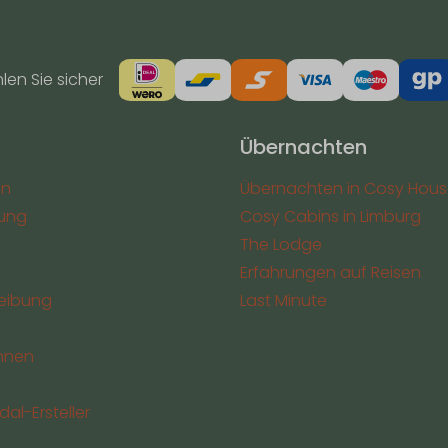
en Sie sicher
Übernachten
en
Übernachten in Cosy Hous
ung
Cosy Cabins in Limburg
The Lodge
Erfahrungen auf Reisen
eibung
Last Minute
nnen
al-Ersteller