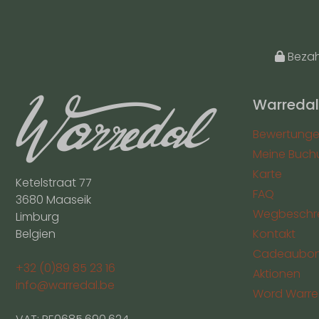
Bezahl
Warredal
Bewertung
Meine Buch
Karte
Ketelstraat 77
FAQ
3680 Maaseik
Wegbeschr
Limburg
Belgien
Kontakt
Cadeaubo
+32 (0)89 85 23 16
Aktionen
info@warredal.be
Word Warred