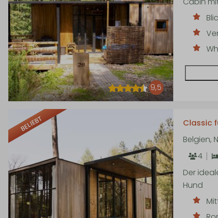
Cabin mi
Bli
Ve
Whi
9,5
BELIEBT
Classic f
Belgien,
4
Der idea
Hund
Mi
Ro