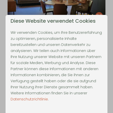
9,3
Diese Website verwendet Cookies
Ab
Appartement
Wir verwenden Cookies, um Ihre Benutzererfahrung
Belgien, Neeroeteren-Maaseik
144 €
zu optimieren, personalisierte Inhalte
bereitzustellen und unseren Datenverkehr zu
4
2
Einige
133 €
analysieren. Wir teilen auch Informationen über
Gemütlich
Ihre Nutzung unserer Website mit unseren Partnern
1 Nacht
für soziale Medien, Werbung und Analyse. Diese
Große Terrasse
Partner können diese Informationen mit anderen
2 Personen
Gasgrill
Informationen kombinieren, die Sie ihnen zur
Verfügung gestellt haben oder die sie aufgrund
Ihrer Nutzung ihrer Dienste gesammelt haben.
ANSEHEN
Weitere Informationen finden Sie in unserer
Datenschutzrichtlinie
.