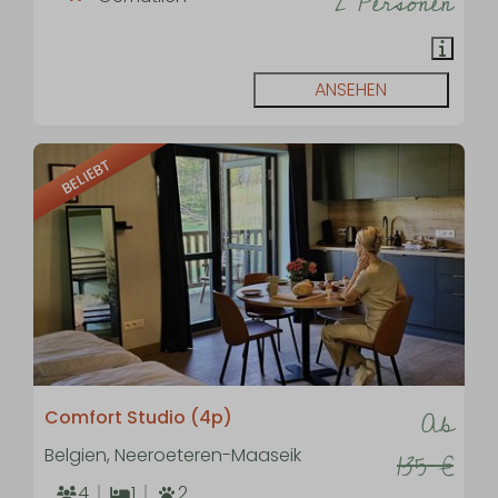
2 Personen
ANSEHEN
BELIEBT
Ab
Comfort Studio (4p)
Belgien, Neeroeteren-Maaseik
135 €
4
1
2