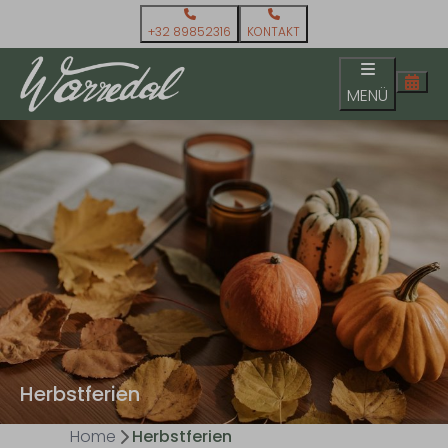
+32 89852316
KONTAKT
MENÜ
Herbstferien
Home
Herbstferien