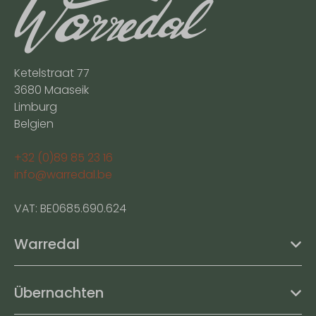
Ketelstraat 77
3680 Maaseik
Limburg
Belgien
+32 (0)89 85 23 16
info@warredal.be
VAT: BE0685.690.624
Warredal
Übernachten