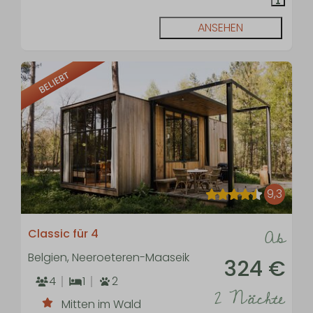
ANSEHEN
BELIEBT
9,3
Ab
Classic für 4
Belgien, Neeroeteren-Maaseik
324 €
4
1
2
2 Nächte
Mitten im Wald