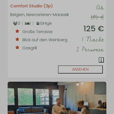
Ab
Comfort Studio (3p)
Belgien, Neeroeteren-Maaseik
135 €
3
1
Einige
125 €
Große Terrasse
1 Nacht
Blick auf den Weinberg
2 Personen
Gasgrill
ANSEHEN