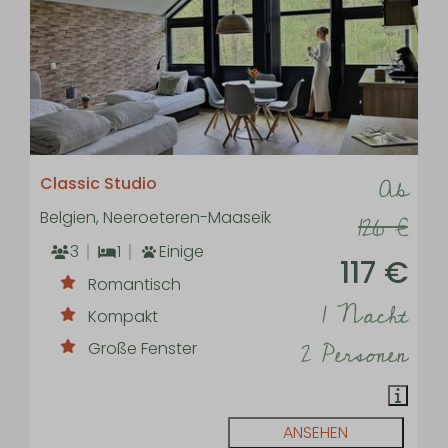
Ab
Classic Studio
Belgien, Neeroeteren-Maaseik
126 €
3
1
Einige
117 €
Romantisch
1 Nacht
Kompakt
2 Personen
Große Fenster
ANSEHEN