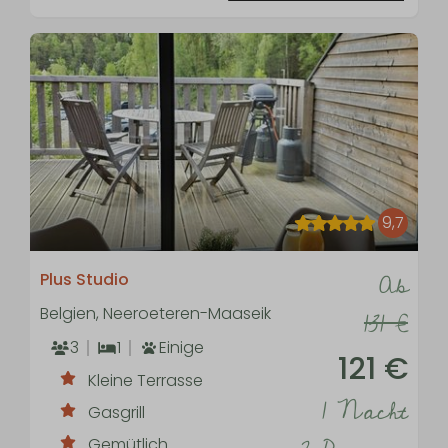
9,7
Ab
Plus Studio
Belgien, Neeroeteren-Maaseik
131 €
3
1
Einige
121 €
Kleine Terrasse
1 Nacht
Gasgrill
Gemütlich