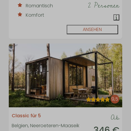
2 Personen
Romantisch
Komfort
ANSEHEN
9,5
Ab
Classic für 5
Belgien, Neeroeteren-Maaseik
346 €