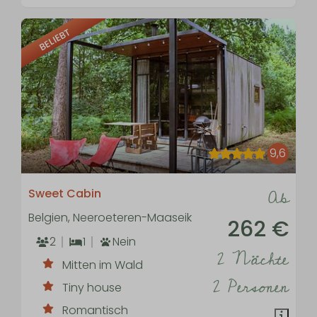
BELIEBT
9,6
Ab
Sweet Cabin
Belgien, Neeroeteren-Maaseik
262 €
2
1
Nein
2 Nächte
Mitten im Wald
2 Personen
Tiny house
Romantisch